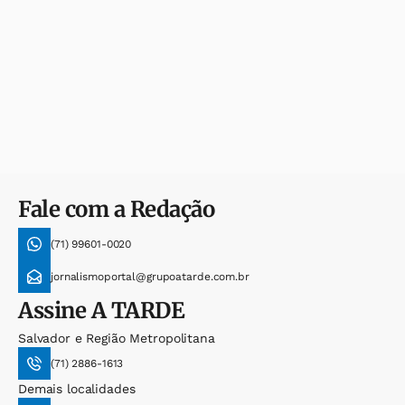
Fale com a Redação
(71) 99601-0020
jornalismoportal@grupoatarde.com.br
Assine
A TARDE
Salvador e Região Metropolitana
(71) 2886-1613
Demais localidades