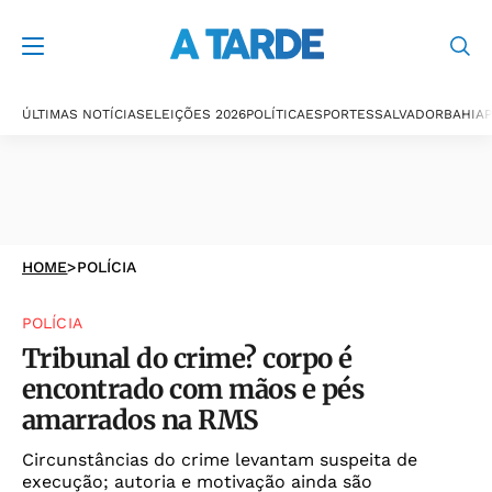
ÚLTIMAS NOTÍCIAS
ELEIÇÕES 2026
POLÍTICA
ESPORTES
SALVADOR
BAHIA
P
HOME
>
POLÍCIA
POLÍCIA
Tribunal do crime? corpo é
encontrado com mãos e pés
amarrados na RMS
Circunstâncias do crime levantam suspeita de
execução; autoria e motivação ainda são