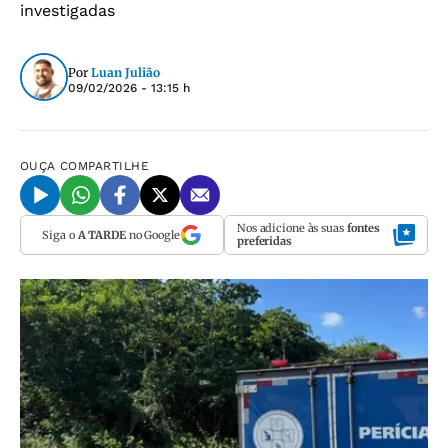
investigadas
Por
Luan Julião
09/02/2026 - 13:15 h
OUÇA
COMPARTILHE
Nos adicione às suas
fontes
Siga o
A TARDE
no Google
preferidas