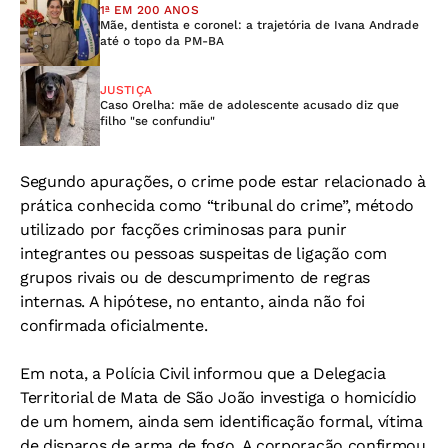
1ª EM 200 ANOS
Mãe, dentista e coronel: a trajetória de Ivana Andrade
até o topo da PM-BA
JUSTIÇA
Caso Orelha: mãe de adolescente acusado diz que
filho "se confundiu"
Segundo apurações, o crime pode estar relacionado à
prática conhecida como “tribunal do crime”, método
utilizado por facções criminosas para punir
integrantes ou pessoas suspeitas de ligação com
grupos rivais ou de descumprimento de regras
internas. A hipótese, no entanto, ainda não foi
confirmada oficialmente.
Em nota, a Polícia Civil informou que a Delegacia
Territorial de Mata de São João investiga o homicídio
de um homem, ainda sem identificação formal, vítima
de disparos de arma de fogo. A corporação confirmou