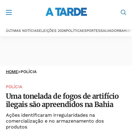
ÚLTIMAS NOTÍCIAS
ELEIÇÕES 2026
POLÍTICA
ESPORTES
SALVADOR
BAHIA
P
HOME
>
POLÍCIA
POLÍCIA
Uma tonelada de fogos de artifício
ilegais são apreendidos na Bahia
Ações identificaram irregularidades na
comercialização e no armazenamento dos
produtos