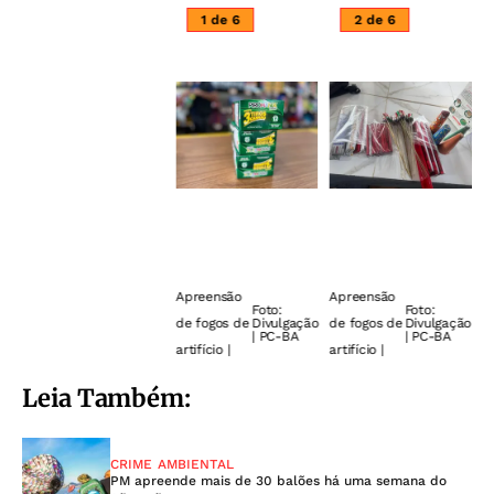
1 de 6
2 de 6
Apreensão
Apreensão
A
Foto:
Foto:
de fogos de
Divulgação
de fogos de
Divulgação
d
| PC-BA
| PC-BA
artifício |
artifício |
ar
Leia Também:
CRIME AMBIENTAL
PM apreende mais de 30 balões há uma semana do