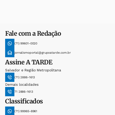
Fale com a Redação
(71) 99601-0020
jornalismoportal@grupoatarde.com.br
Assine
A TARDE
Salvador e Região Metropolitana
(71) 2886-1613
Demais localidades
71 2886-1613
Classificados
(71) 99965-8961