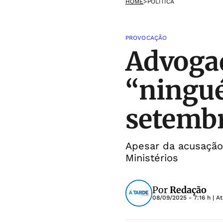
HOME
>
POLÍTICA
PROVOCAÇÃO
Advogad
“ningué
setembr
Apesar da acusação
Ministérios
Por
Redação
08/09/2025 - 7:16 h
| A