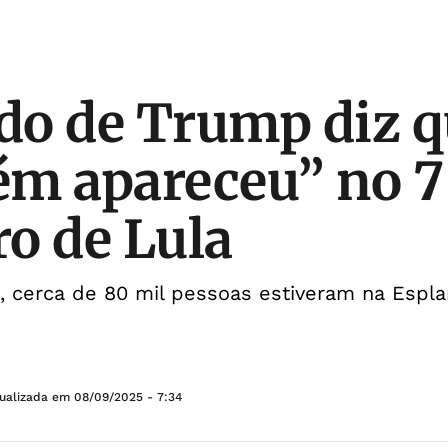
o de Trump diz q
m apareceu” no 7
o de Lula
, cerca de 80 mil pessoas estiveram na Espl
tualizada em
08/09/2025 - 7:34