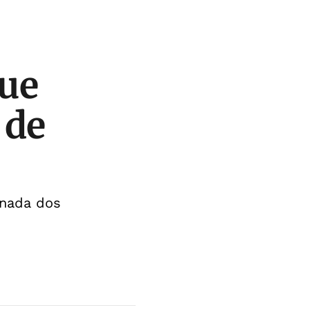
ue
 de
anada dos