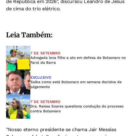
de República em 2026", discursou Leandro de Jesus
de cima do trio elétrico.
Leia Também:
7 DE SETEMBRO
Advogada leva filho a ato em defesa de Bolsonaro no
Farol da Barra
EXCLUSIVO
Saiba como está Bolsonaro em semana decisiva de
julgamento
7 DE SETEMBRO
Dra. Raissa Soares questiona condução do processo
contra Bolsonaro
"Nosso eterno presidente se chama Jair Messias