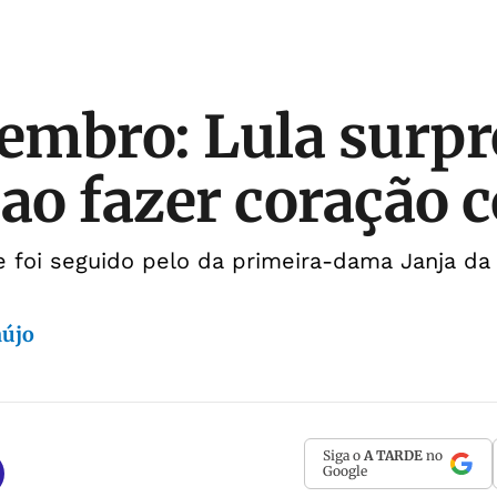
tembro: Lula surp
 ao fazer coração 
 foi seguido pelo da primeira-dama Janja da 
aújo
Siga o
A TARDE
no
Google