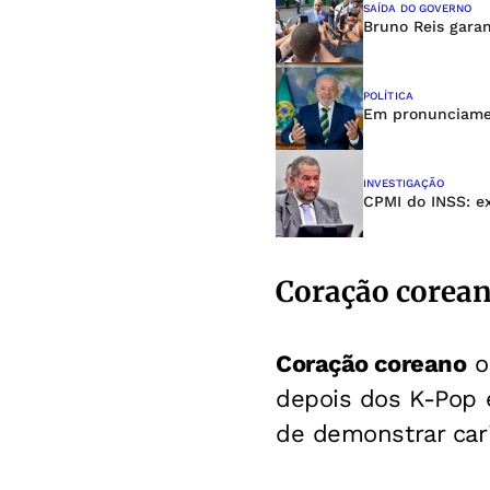
SAÍDA DO GOVERNO
Bruno Reis garan
POLÍTICA
Em pronunciamen
INVESTIGAÇÃO
CPMI do INSS: e
Coração corea
Coração coreano
o
depois dos K-Pop e
de demonstrar cari