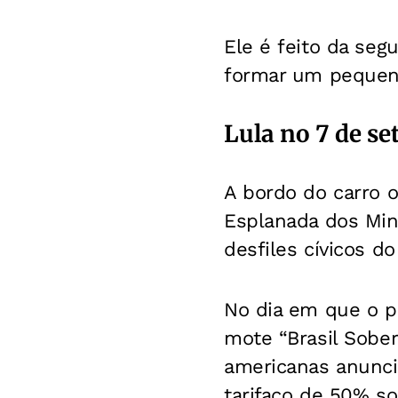
Ele é feito da seg
formar um pequen
Lula no 7 de s
A bordo do carro o
Esplanada dos Minis
desfiles cívicos d
No dia em que o pa
mote “Brasil Sober
americanas anunci
tarifaço de 50% so