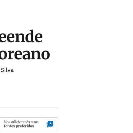
reende
coreano
Silva
Nos adicione às suas
fontes preferidas