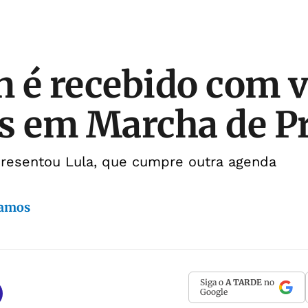
 é recebido com v
s em Marcha de Pr
presentou Lula, que cumpre outra agenda
Ramos
Siga o
A TARDE
no
Google