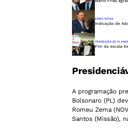
Mário Frias agra
EXPECTATIVA
Indicação de Ad
TRANSIÇÃO DE 10 ANO
Fim da escala 6
Presidenciá
A programação prel
Bolsonaro (PL) dev
Romeu Zema (NOVO)
Santos (Missão), na