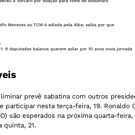
deceu a Vorcaro por doação para filme de Bolsonaro
olfo Menezes ao TCM é adiada pela Alba; saiba por que
S
x1: 9 deputados baianos querem adiar por 10 anos nova jornada
veis
iminar prevê sabatina com outros presideci
e participar nesta terça-feira, 19. Ronaldo 
 são esperados na próxima quarta-feira, 
 quinta, 21.