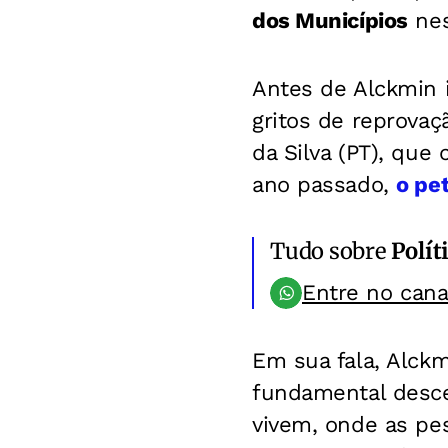
dos Municípios
nes
Antes de Alckmin i
gritos de reprovaç
da Silva (PT), qu
ano passado,
o pet
Tudo sobre
Polít
Entre no can
Em sua fala, Alck
fundamental descen
vivem, onde as pe