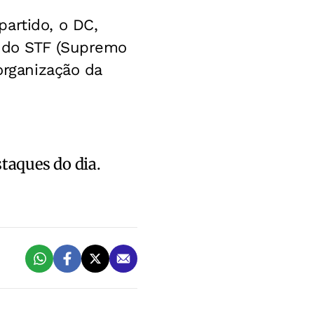
artido, o DC,
o do STF (Supremo
organização da
.
staques do dia.