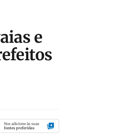
aias e
efeitos
Nos adicione às suas
fontes preferidas