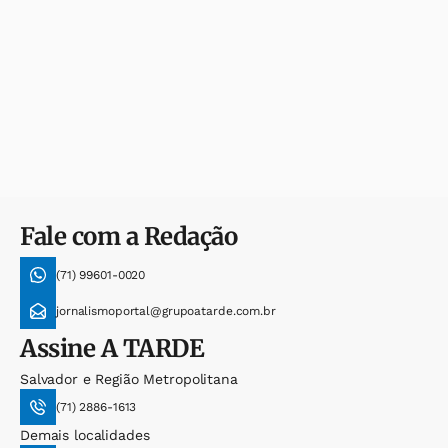
Fale com a Redação
(71) 99601-0020
jornalismoportal@grupoatarde.com.br
Assine
A TARDE
Salvador e Região Metropolitana
(71) 2886-1613
Demais localidades