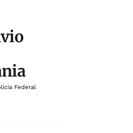
ávio
ania
lícia Federal