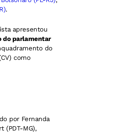
R)
.
ista apresentou
o do parlamentar
enquadramento do
(CV) como
ado por Fernanda
rt (PDT-MG),