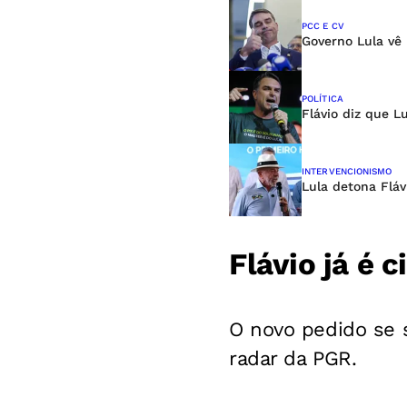
PCC E CV
Governo Lula vê 
POLÍTICA
Flávio diz que L
INTERVENCIONISMO
Lula detona Flávi
Flávio já é 
O novo pedido se 
radar da PGR.