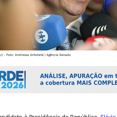
J) - Foto: Andressa Anholete | Agência Senado
andidato à Presidência da República,
Flávio