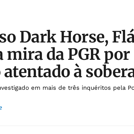
so Dark Horse, Fl
a mira da PGR por
 atentado à sober
vestigado em mais de três inquéritos pela Po
e