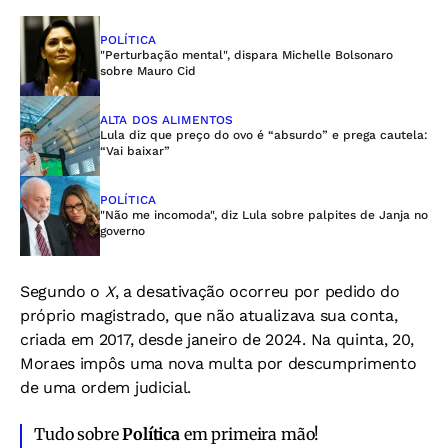
POLÍTICA
"Perturbação mental", dispara Michelle Bolsonaro
sobre Mauro Cid
ALTA DOS ALIMENTOS
Lula diz que preço do ovo é “absurdo” e prega cautela:
“Vai baixar”
POLÍTICA
"Não me incomoda", diz Lula sobre palpites de Janja no
governo
Segundo o
X
, a desativação ocorreu por pedido do
próprio magistrado, que não atualizava sua conta,
criada em 2017, desde janeiro de 2024. Na quinta, 20,
Moraes impôs uma nova multa por descumprimento
de uma ordem judicial.
Tudo sobre
Política
em primeira mão!