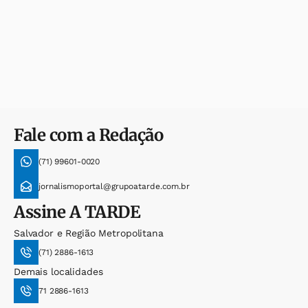
Fale com a Redação
(71) 99601-0020
jornalismoportal@grupoatarde.com.br
Assine
A TARDE
Salvador e Região Metropolitana
(71) 2886-1613
Demais localidades
71 2886-1613