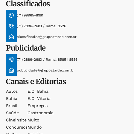
Classificados
(71) 99965-8961
(71) 2886-2683 / Ramal 8526
classificados@grupoatarde.com.br
Publicidade
(71) 2886-2683 / Ramal 8585 | 8586
publicidade@grupoatarde.com.br
Canais e Editorias
Autos
E.c. Bahia
Bahia
E.c. Vitória
Brasil
Empregos
Saúde
Gastronomia
Cineinsite
Muito
Concursos
Mundo