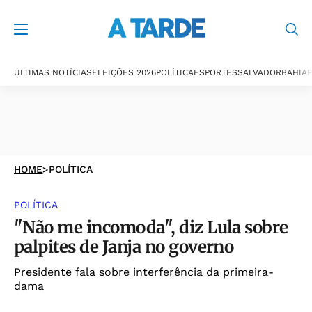
ÚLTIMAS NOTÍCIAS
ELEIÇÕES 2026
POLÍTICA
ESPORTES
SALVADOR
BAHIA
P
HOME
>
POLÍTICA
POLÍTICA
"Não me incomoda", diz Lula sobre
palpites de Janja no governo
Presidente fala sobre interferência da primeira-
dama