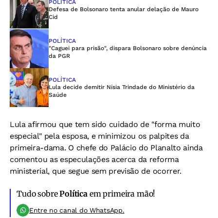
POLÍTICA
Defesa de Bolsonaro tenta anular delação de Mauro
Cid
POLÍTICA
"Caguei para prisão", dispara Bolsonaro sobre denúncia
da PGR
POLÍTICA
Lula decide demitir Nísia Trindade do Ministério da
Saúde
Lula afirmou que tem sido cuidado de "forma muito
especial" pela esposa, e minimizou os palpites da
primeira-dama. O chefe do Palácio do Planalto ainda
comentou as especulações acerca da reforma
ministerial, que segue sem previsão de ocorrer.
Tudo sobre
Política
em primeira mão!
Entre no canal do WhatsApp.