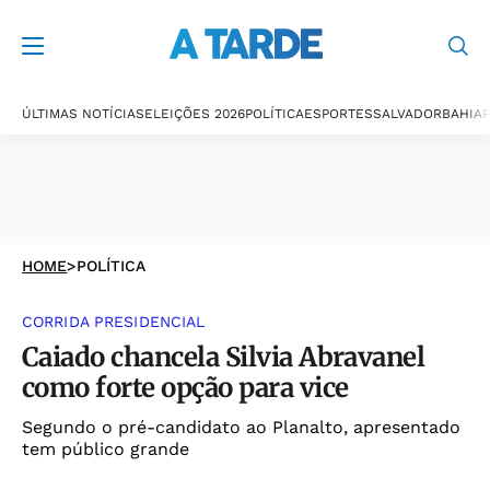
ÚLTIMAS NOTÍCIAS
ELEIÇÕES 2026
POLÍTICA
ESPORTES
SALVADOR
BAHIA
P
HOME
>
POLÍTICA
CORRIDA PRESIDENCIAL
Caiado chancela Silvia Abravanel
como forte opção para vice
Segundo o pré-candidato ao Planalto, apresentado
tem público grande