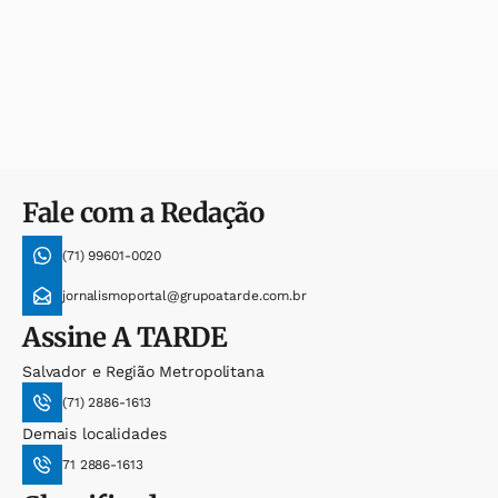
Fale com a Redação
(71) 99601-0020
jornalismoportal@grupoatarde.com.br
Assine
A TARDE
Salvador e Região Metropolitana
(71) 2886-1613
Demais localidades
71 2886-1613