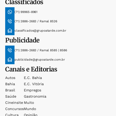
Classificados
(71) 99965-8961
(71) 2886-2683 / Ramal 8526
classificados@grupoatarde.com.br
Publicidade
(71) 2886-2683 / Ramal 8585 | 8586
publicidade@grupoatarde.com.br
Canais e Editorias
Autos
E.c. Bahia
Bahia
E.c. Vitória
Brasil
Empregos
Saúde
Gastronomia
Cineinsite
Muito
Concursos
Mundo
Cultura
Opinião