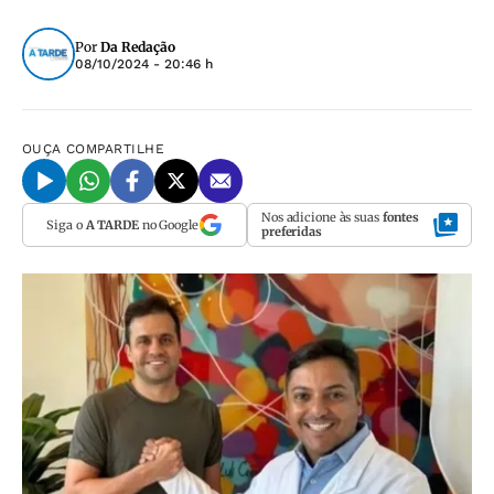
Por
Da Redação
08/10/2024 - 20:46 h
OUÇA
COMPARTILHE
Nos adicione às suas
fontes
Siga o
A TARDE
no Google
preferidas