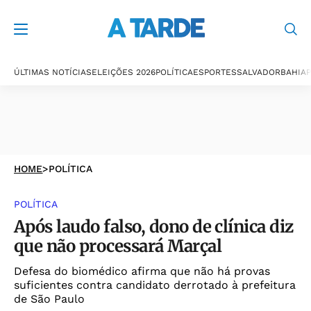
ÚLTIMAS NOTÍCIAS
ELEIÇÕES 2026
POLÍTICA
ESPORTES
SALVADOR
BAHIA
P
HOME
>
POLÍTICA
POLÍTICA
Após laudo falso, dono de clínica diz
que não processará Marçal
Defesa do biomédico afirma que não há provas
suficientes contra candidato derrotado à prefeitura
de São Paulo