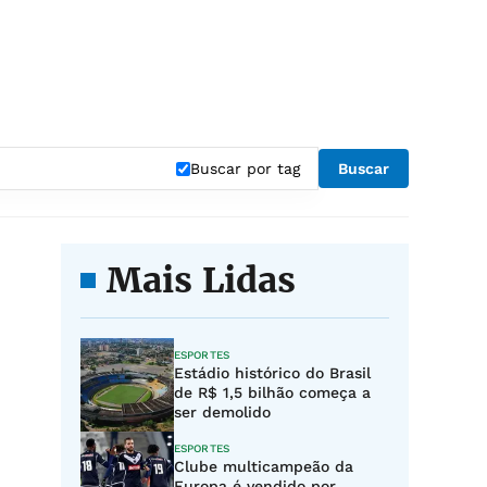
Buscar por tag
Buscar
Mais Lidas
ESPORTES
Estádio histórico do Brasil
de R$ 1,5 bilhão começa a
ser demolido
ESPORTES
Clube multicampeão da
Europa é vendido por