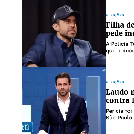
ELEIÇÕES
Filha d
pede in
A Polícia 
que o doc
ELEIÇÕES
Laudo m
contra B
Perícia foi
São Paulo