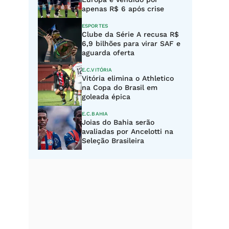
apenas R$ 6 após crise
ESPORTES
Clube da Série A recusa R$
6,9 bilhões para virar SAF e
aguarda oferta
E.C.VITÓRIA
Vitória elimina o Athletico
na Copa do Brasil em
goleada épica
E.C.BAHIA
Joias do Bahia serão
avaliadas por Ancelotti na
Seleção Brasileira