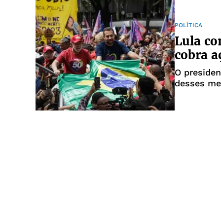
POLÍTICA
Lula co
cobra a
O presiden
desses me
contando m