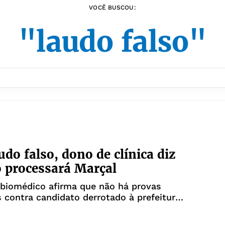
VOCÊ BUSCOU:
"laudo falso"
udo falso, dono de clínica diz
 processará Marçal
 biomédico afirma que não há provas
s contra candidato derrotado à prefeitura
ulo