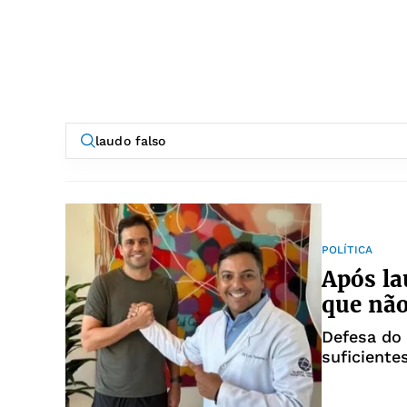
POLÍTICA
Após la
que não
Defesa do
suficiente
de São Pa