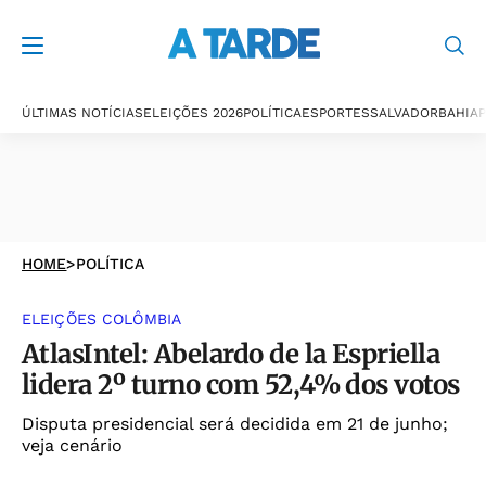
ÚLTIMAS NOTÍCIAS
ELEIÇÕES 2026
POLÍTICA
ESPORTES
SALVADOR
BAHIA
P
HOME
>
POLÍTICA
ELEIÇÕES COLÔMBIA
AtlasIntel: Abelardo de la Espriella
lidera 2º turno com 52,4% dos votos
Disputa presidencial será decidida em 21 de junho;
veja cenário