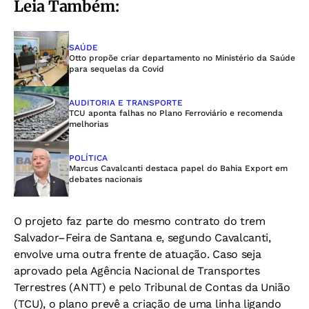
Leia Também:
SAÚDE
Otto propõe criar departamento no Ministério da Saúde
para sequelas da Covid
AUDITORIA E TRANSPORTE
TCU aponta falhas no Plano Ferroviário e recomenda
melhorias
POLÍTICA
Marcus Cavalcanti destaca papel do Bahia Export em
debates nacionais
O projeto faz parte do mesmo contrato do trem
Salvador–Feira de Santana e, segundo Cavalcanti,
envolve uma outra frente de atuação. Caso seja
aprovado pela Agência Nacional de Transportes
Terrestres (ANTT) e pelo Tribunal de Contas da União
(TCU), o plano prevê a criação de uma linha ligando