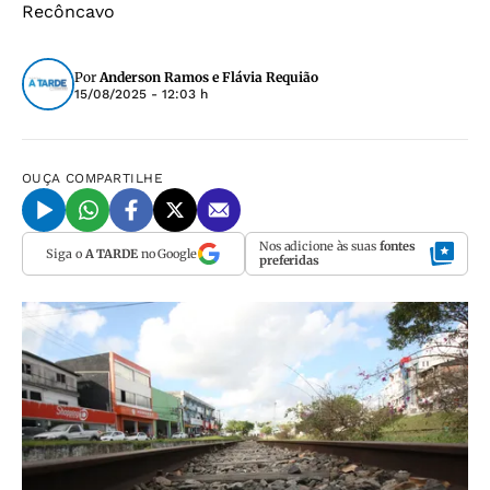
Recôncavo
Por
Anderson Ramos e Flávia Requião
15/08/2025 - 12:03 h
OUÇA
COMPARTILHE
Nos adicione às suas
fontes
Siga o
A TARDE
no Google
preferidas