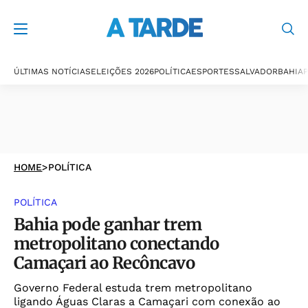
ÚLTIMAS NOTÍCIAS
ELEIÇÕES 2026
POLÍTICA
ESPORTES
SALVADOR
BAHIA
P
HOME
>
POLÍTICA
POLÍTICA
Bahia pode ganhar trem
metropolitano conectando
Camaçari ao Recôncavo
Governo Federal estuda trem metropolitano
ligando Águas Claras a Camaçari com conexão ao