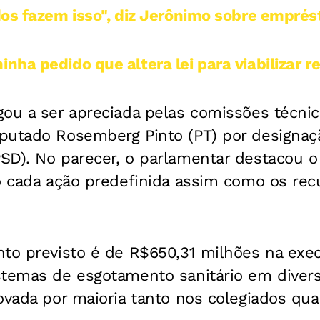
dos fazem isso", diz Jerônimo sobre empré
ha pedido que altera lei para viabilizar r
ou a ser apreciada pelas comissões técnica
putado Rosemberg Pinto (PT) por designaç
SD). No parecer, o parlamentar destacou o
do cada ação predefinida assim como os rec
nto previsto é de R$650,31 milhões na exe
stemas de esgotamento sanitário em divers
ovada por maioria tanto nos colegiados qua