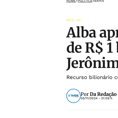
HOME
>
POLÍTICA
>
BAHIA
MAIS UM
Alba ap
de R$ 1
Jerôni
Recurso bilionário 
Por
Da Redação
05/11/2024 - 21:09 h