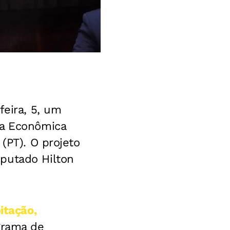
feira, 5, um
xa Econômica
(PT). O projeto
putado Hilton
itação,
grama de