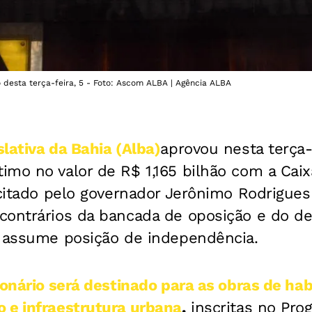
 desta terça-feira, 5 - Foto: Ascom ALBA | Agência ALBA
lativa da Bahia (Alba)
aprovou nesta terça-
imo no valor de R$ 1,165 bilhão com a Cai
icitado pelo governador Jerônimo Rodrigues 
contrários da bancada de oposição e do de
e assume posição de independência.
ionário será destinado para as obras de hab
 e infraestrutura urbana
,
inscritas no Pro