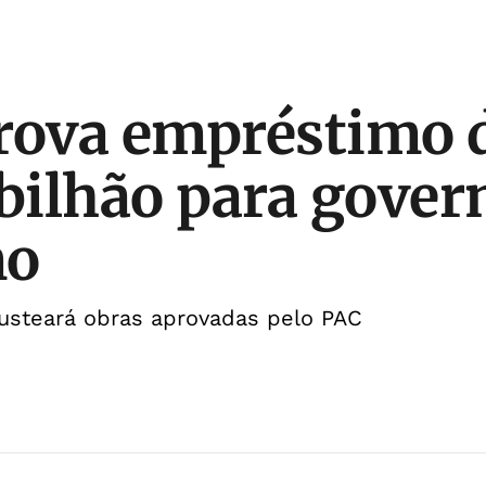
rova empréstimo 
 bilhão para gover
mo
custeará obras aprovadas pelo PAC