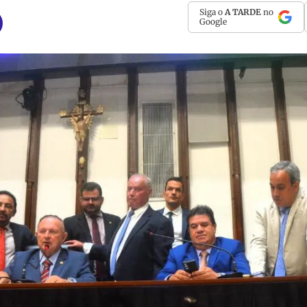
Siga o
A TARDE
no
Google