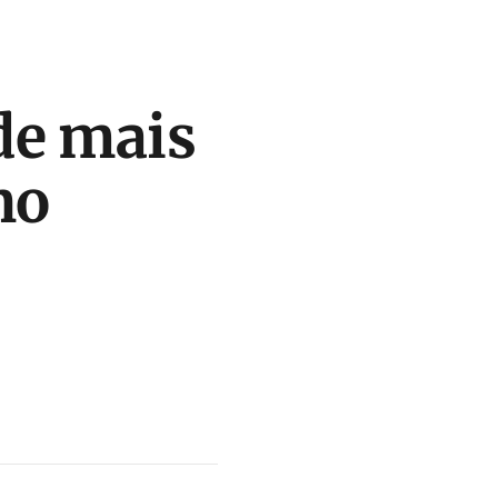
de mais
no