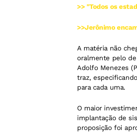
>> "Todos os esta
>>Jerônimo encamin
A matéria não cheg
oralmente pelo de
Adolfo Menezes (P
traz, especifican
para cada uma.
O maior investime
implantação de si
proposição foi apr