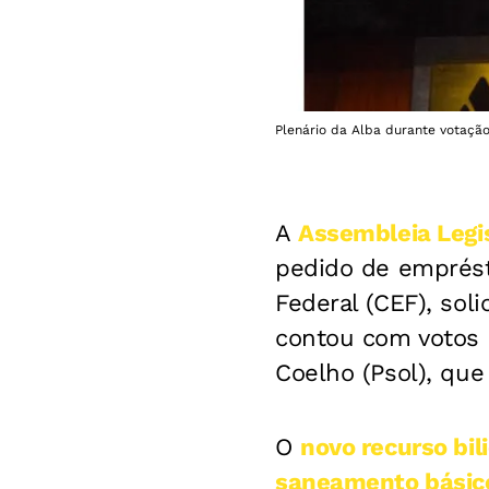
Plenário da Alba durante votação
A
Assembleia Legis
pedido de emprést
Federal (CEF), sol
contou com votos 
Coelho (Psol), qu
O
novo recurso bil
saneamento básico