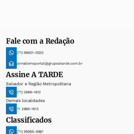
Fale com a Redação
(71) 99601-0020
jornalismoportal@grupoatarde.com.br
Assine
A TARDE
Salvador e Região Metropolitana
(71) 2886-1613
Demais localidades
71 2886-1613
Classificados
(71) 99965-8961