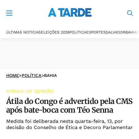
ÚLTIMAS NOTÍCIAS
ELEIÇÕES 2026
POLÍTICA
ESPORTES
SALVADOR
BAHIA
P
HOME
>
POLÍTICA
>
BAHIA
APENAS UM 'SERMÃO'
Átila do Congo é advertido pela CMS
após bate-boca com Téo Senna
Medida foi deliberada nesta quarta-feira, 13, por
decisão do Conselho de Ética e Decoro Parlamentar