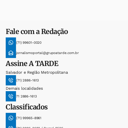
Fale com a Redação
(71) 99601-0020
jornalismoportal@grupoatarde.com.br
Assine
A TARDE
Salvador e Região Metropolitana
(71) 2886-1613
Demais localidades
71 2886-1613
Classificados
(71) 99965-8961