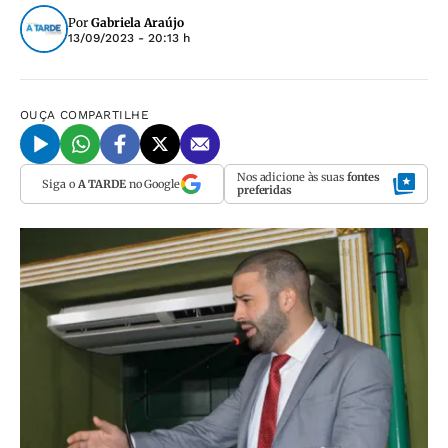
Por
Gabriela Araújo
13/09/2023 - 20:13 h
OUÇA
COMPARTILHE
Nos adicione às suas
fontes
Siga o
A TARDE
no Google
preferidas