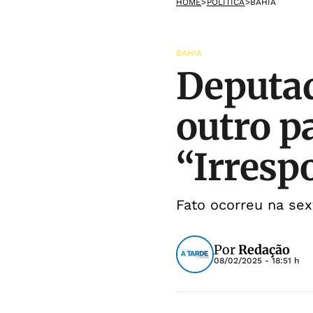
HOME
>
POLÍTICA
>
BAHIA
BAHIA
Deputad
outro p
“Irresp
Fato ocorreu na sex
Por
Redação
08/02/2025 - 18:51 h