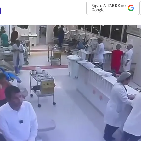
Siga o
A TARDE
no
Google