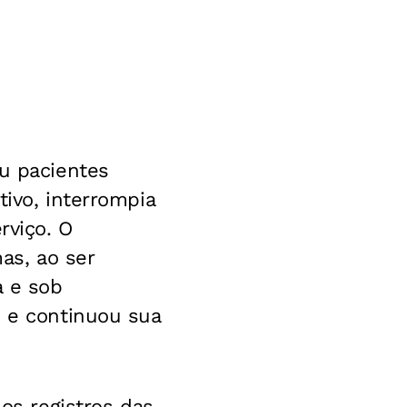
iu pacientes
tivo, interrompia
rviço. O
as, ao ser
a e sob
o e continuou sua
 os registros das