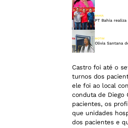
BAHIA
PT Bahia realiza
MOTIM
Olivia Santana 
Castro foi até o s
turnos dos pacien
ele foi ao local c
conduta de Diego 
pacientes, os prof
que unidades hospi
dos pacientes e qu