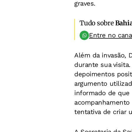
graves.
Tudo sobre
Bahi
Entre no can
Além da invasão, D
durante sua visita
depoimentos positi
argumento utilizad
informado de que 
acompanhamento da 
tentativa de criar u
A Secretaria da Sa