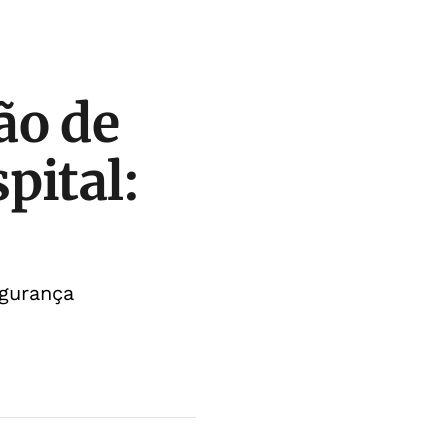
ão de
pital:
egurança