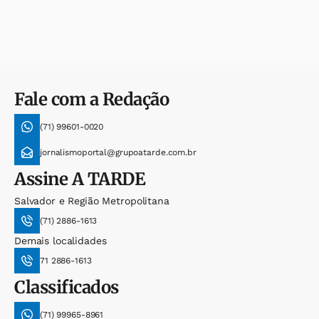
Fale com a Redação
(71) 99601-0020
jornalismoportal@grupoatarde.com.br
Assine
A TARDE
Salvador e Região Metropolitana
(71) 2886-1613
Demais localidades
71 2886-1613
Classificados
(71) 99965-8961