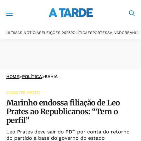
ÚLTIMAS NOTÍCIAS
ELEIÇÕES 2026
POLÍTICA
ESPORTES
SALVADOR
BAHIA
P
HOME
>
POLÍTICA
>
BAHIA
CONVITE FEITO
Marinho endossa filiação de Leo
Prates ao Republicanos: “Tem o
perfil”
Leo Prates deve sair do PDT por conta do retorno
do partido à base do governo do estado