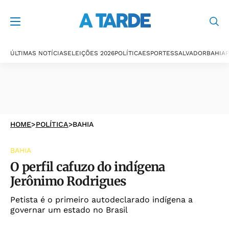
ÚLTIMAS NOTÍCIAS
ELEIÇÕES 2026
POLÍTICA
ESPORTES
SALVADOR
BAHIA
P
HOME
>
POLÍTICA
>
BAHIA
BAHIA
O perfil cafuzo do indígena
Jerônimo Rodrigues
Petista é o primeiro autodeclarado indígena a
governar um estado no Brasil