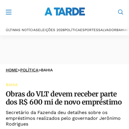
ÚLTIMAS NOTÍCIAS
ELEIÇÕES 2026
POLÍTICA
ESPORTES
SALVADOR
BAHIA
P
HOME
>
POLÍTICA
>
BAHIA
BAHIA
Obras do VLT devem receber parte
dos R$ 600 mi de novo empréstimo
Secretário da Fazenda deu detalhes sobre os
empréstimos realizados pelo governador Jerônimo
Rodrigues