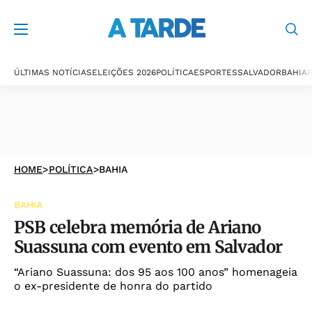
ÚLTIMAS NOTÍCIAS
ELEIÇÕES 2026
POLÍTICA
ESPORTES
SALVADOR
BAHIA
P
HOME
>
POLÍTICA
>
BAHIA
BAHIA
PSB celebra memória de Ariano
Suassuna com evento em Salvador
“Ariano Suassuna: dos 95 aos 100 anos” homenageia
o ex-presidente de honra do partido