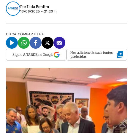
Por
Lula Bonfim
13/06/2025 - 21:20 h
OUÇA
COMPARTILHE
Nos adicione às suas
fontes
Siga o
A TARDE
no Google
preferidas