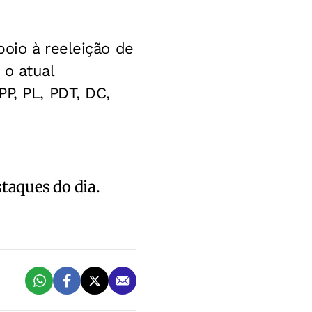
oio à reeleição de
 o atual
P, PL, PDT, DC,
staques do dia.