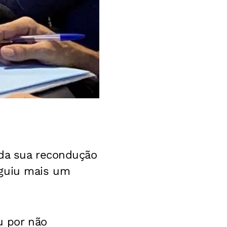
 da sua recondução
eguiu mais um
u por não