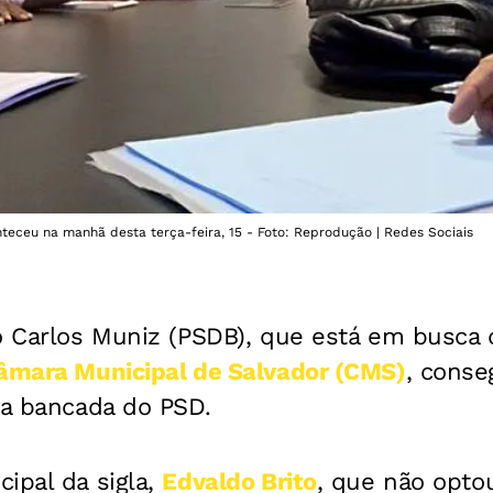
teceu na manhã desta terça-feira, 15 - Foto: Reprodução | Redes Sociais
to Carlos Muniz (PSDB), que está em busca
âmara Municipal de Salvador (CMS)
, cons
da bancada do PSD.
ipal da sigla,
Edvaldo Brito
, que não opto