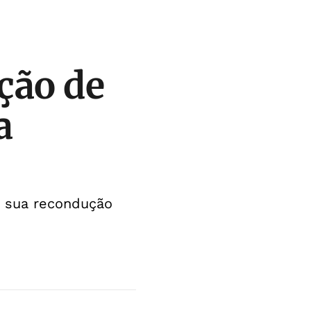
ição de
a
a sua recondução