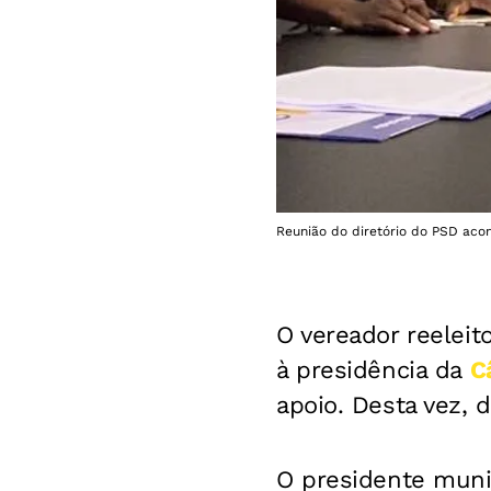
Reunião do diretório do PSD acon
O vereador reelei
à presidência da
C
apoio. Desta vez, 
O presidente munic