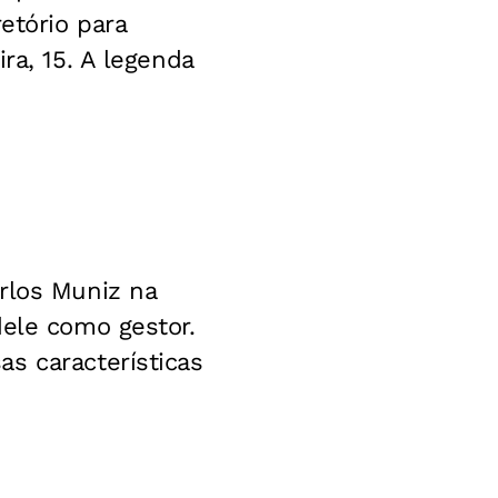
etório para
ra, 15. A legenda
rlos Muniz na
dele como gestor.
s características