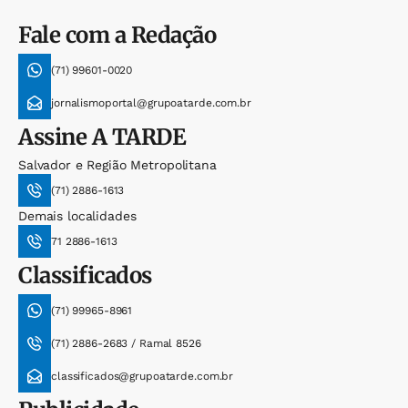
Fale com a Redação
(71) 99601-0020
jornalismoportal@grupoatarde.com.br
Assine
A TARDE
Salvador e Região Metropolitana
(71) 2886-1613
Demais localidades
71 2886-1613
Classificados
(71) 99965-8961
(71) 2886-2683 / Ramal 8526
classificados@grupoatarde.com.br