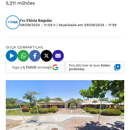
5,211 milhões
Por
Flávia Requião
09/09/2024 - 11:09 h
| Atualizada em
09/09/2024 - 11:59
OUÇA
COMPARTILHE
Nos adicione às suas
fontes
Siga o
A TARDE
no Google
preferidas