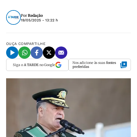
Por
Redação
19/05/2025 - 13:22 h
OUÇA
COMPARTILHE
Nos adicione às suas
fontes
Siga o
A TARDE
no Google
preferidas