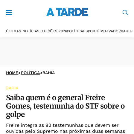
ÚLTIMAS NOTÍCIAS
ELEIÇÕES 2026
POLÍTICA
ESPORTES
SALVADOR
BAHIA
P
HOME
>
POLÍTICA
>
BAHIA
BAHIA
Saiba quem é o general Freire
Gomes, testemunha do STF sobre o
golpe
Freire integra as 82 testemunhas que devem ser
ouvidas pelo Supremo nas próximas duas semanas