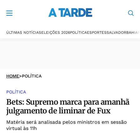
ÚLTIMAS NOTÍCIAS
ELEIÇÕES 2026
POLÍTICA
ESPORTES
SALVADOR
BAHIA
P
HOME
>
POLÍTICA
POLÍTICA
Bets: Supremo marca para amanhã
julgamento de liminar de Fux
Matéria será analisada pelos ministros em sessão
virtual às 11h