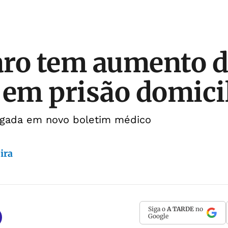
ro tem aumento d
 em prisão domici
ulgada em novo boletim médico
ira
Siga o
A TARDE
no
Google