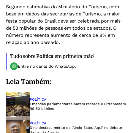
Segundo estimativa do Ministério do Turismo, com
base em dados das secretarias de Turismo, a maior
festa popular do Brasil deve ser celebrada por mais
de 53 milhões de pessoas em todos os estados. O
número representa aumento de cerca de 8% em
relação ao ano passado.
Tudo sobre
Política
em primeira mão!
Entre no canal do WhatsApp.
Leia Também:
POLÍTICA
Emendas parlamentares batem recorde e ultrapassam
R$ 50 bilhões
POLÍTICA
Dino destaca mérito de 'Ainda Estou Aqui' no debate
da Lei da Anistia