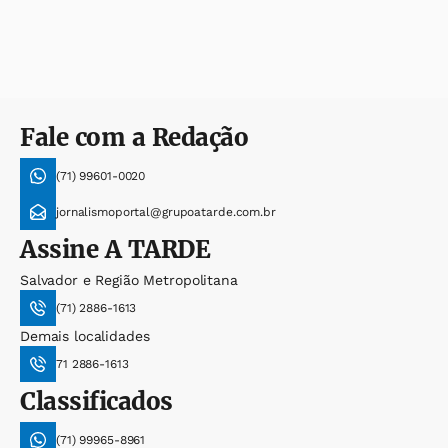
Fale com a Redação
(71) 99601-0020
jornalismoportal@grupoatarde.com.br
Assine
A TARDE
Salvador e Região Metropolitana
(71) 2886-1613
Demais localidades
71 2886-1613
Classificados
(71) 99965-8961