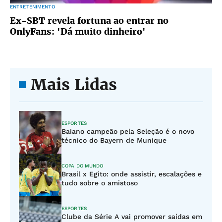
ENTRETENIMENTO
Ex-SBT revela fortuna ao entrar no
OnlyFans: 'Dá muito dinheiro'
Mais Lidas
ESPORTES
Baiano campeão pela Seleção é o novo
técnico do Bayern de Munique
COPA DO MUNDO
Brasil x Egito: onde assistir, escalações e
tudo sobre o amistoso
ESPORTES
Clube da Série A vai promover saídas em