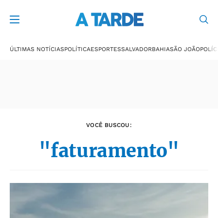
Últimas notícias
ÚLTIMAS NOTÍCIAS
POLÍTICA
ESPORTES
SALVADOR
BAHIA
SÃO JOÃO
POLÍC
VOCÊ BUSCOU:
"faturamento"