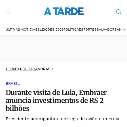
ÚLTIMAS NOTÍCIAS
ELEIÇÕES 2026
POLÍTICA
ESPORTES
SALVADOR
BAHIA
P
HOME
>
POLÍTICA
>
BRASIL
BRASIL
Durante visita de Lula, Embraer
anuncia investimentos de R$ 2
bilhões
Presidente acompanhou entrega de avião comercial