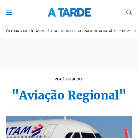
Últimas notícias
ÚLTIMAS NOTÍCIAS
POLÍTICA
ESPORTES
SALVADOR
BAHIA
SÃO JOÃO
POLÍC
VOCÊ BUSCOU:
"Aviação Regional"