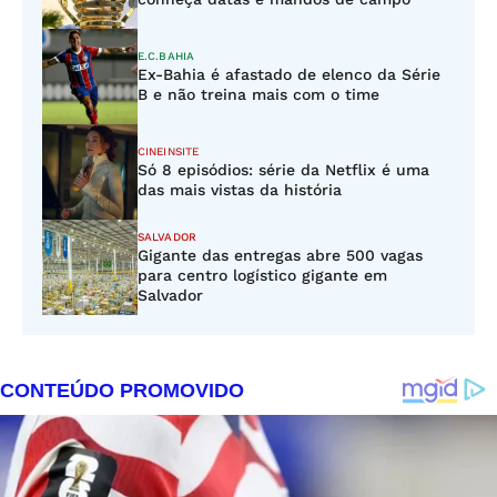
E.C.BAHIA
Ex-Bahia é afastado de elenco da Série
B e não treina mais com o time
CINEINSITE
Só 8 episódios: série da Netflix é uma
das mais vistas da história
SALVADOR
Gigante das entregas abre 500 vagas
para centro logístico gigante em
Salvador