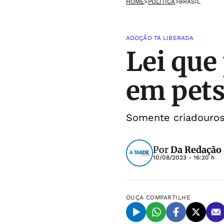
HOME
>
POLÍTICA
>
BRASIL
ADOÇÃO TÁ LIBERADA
Lei que
em pets
Somente criadouros
Por
Da Redação
10/08/2023 - 16:20 h
OUÇA
COMPARTILHE