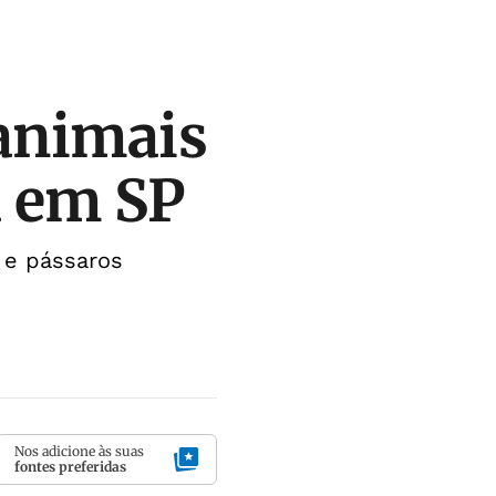
 animais
a em SP
 e pássaros
Nos adicione às suas
fontes preferidas