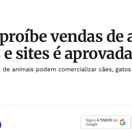
 proíbe vendas de
 e sites é aprovad
 de animais podem comercializar cães, gatos
Siga o
A TARDE
no
Google