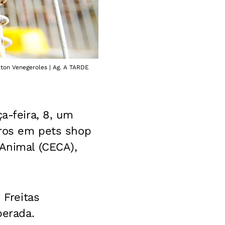
lton Venegeroles | Ag. A TARDE
a-feira, 8, um
aros em pets shop
 Animal (CECA),
 Freitas
berada.