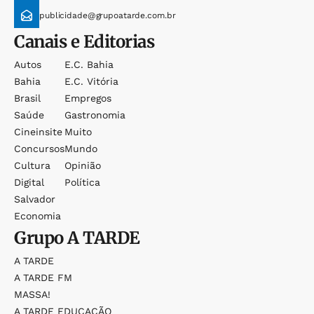
publicidade@grupoatarde.com.br
Canais e Editorias
Autos
E.c. Bahia
Bahia
E.c. Vitória
Brasil
Empregos
Saúde
Gastronomia
Cineinsite
Muito
Concursos
Mundo
Cultura
Opinião
Digital
Política
Salvador
Economia
Grupo
A TARDE
A TARDE
A TARDE FM
MASSA!
A TARDE EDUCAÇÃO