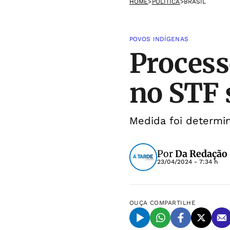
HOME
>
POLÍTICA
>
BRASIL
POVOS INDÍGENAS
Process
no STF 
Medida foi determi
Por
Da Redação
23/04/2024 - 7:34 h
OUÇA
COMPARTILHE