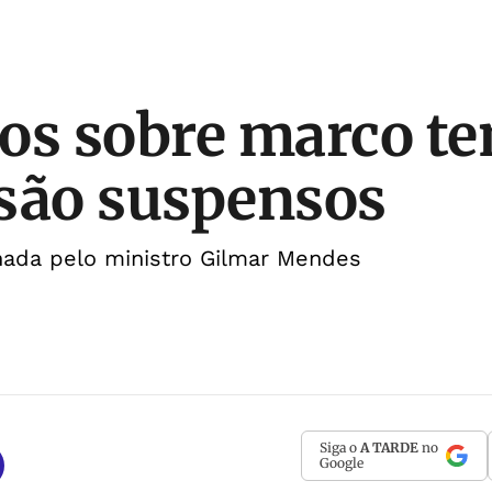
os sobre marco t
são suspensos
nada pelo ministro Gilmar Mendes
Siga o
A TARDE
no
Google