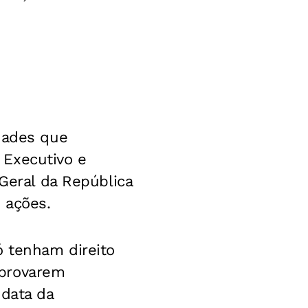
dades que
 Executivo e
-Geral da República
 ações.
ó tenham direito
mprovarem
 data da