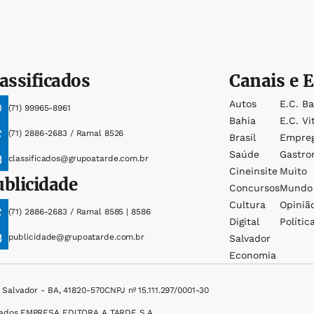
assificados
Canais e E
Autos
E.c. B
(71) 99965-8961
Bahia
E.c. Vi
(71) 2886-2683 / Ramal 8526
Brasil
Empre
Saúde
Gastro
classificados@grupoatarde.com.br
Cineinsite
Muito
ublicidade
Concursos
Mundo
Cultura
Opiniã
(71) 2886-2683 / Ramal 8585 | 8586
Digital
Polític
publicidade@grupoatarde.com.br
Salvador
Economia
, Salvador - BA, 41820-570
CNPJ nº 15.111.297/0001-30
ados.
EMPRESA EDITORA A TARDE S.A.