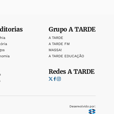
ditorias
Grupo
A TARDE
ahia
A TARDE
tória
A TARDE FM
gos
MASSA!
nomia
A TARDE EDUCAÇÃO
Redes
A TARDE
o
a
Desenvolvido por: