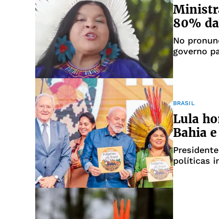
Ministr
80% da 
No pronunc
governo pa
casos
BRASIL
Lula ho
Bahia 
Presidente
políticas 