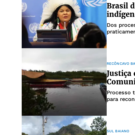
Brasil 
indígen
Dos proces
praticamen
RECÔNCAVO B
Justiça
Comuni
Processo t
para reco
iniciados
SUL BAIANO