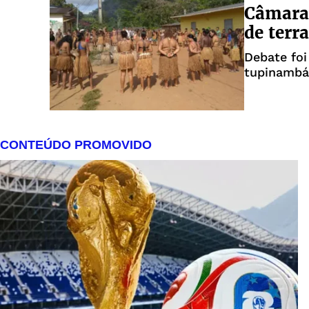
Câmara 
de terr
Debate foi
tupinambá 