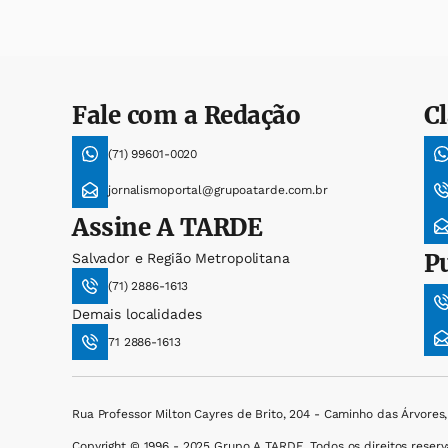
Fale com a Redação
Cl
(71) 99601-0020
jornalismoportal@grupoatarde.com.br
Assine
A TARDE
P
Salvador e Região Metropolitana
(71) 2886-1613
Demais localidades
71 2886-1613
Rua Professor Milton Cayres de Brito, 204 - Caminho das Árvores
Copyright © 1996 - 2025 Grupo A TARDE. Todos os direitos reserv