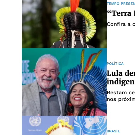
TEMPO PRESE
Confira a 
POLÍTICA
Lula de
indigen
Restam ce
nos próxi
BRASIL