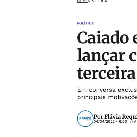
HOME
>
POLÍTICA
POLÍTICA
Caiado 
lançar 
terceir
Em conversa exclus
principais motivaçõ
Por
Flávia Requ
04/04/2025 - 6:00 h
| A