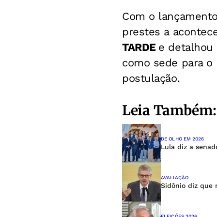
Com o lançamento 
prestes a acontec
TARDE
e detalhou 
como sede para o 
postulação.
Leia Também:
DE OLHO EM 2026
Lula diz a senad
AVALIAÇÃO
Sidônio diz que 
ELEIÇÕES 2026