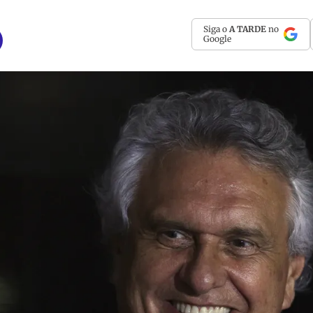
Siga o
A TARDE
no
Google