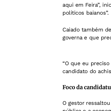
aqui em Feira”, in
políticos baianos”.
Caiado também des
governa e que prec
“O que eu preciso 
candidato do achis
Foco da candidatu
O gestor ressaltou
pública e a econom