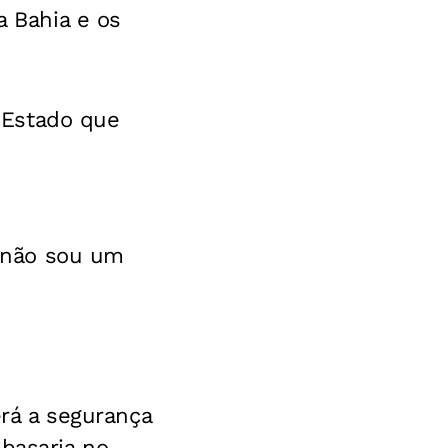
a Bahia e os
 Estado que
u não sou um
erá a segurança
mbasaria no