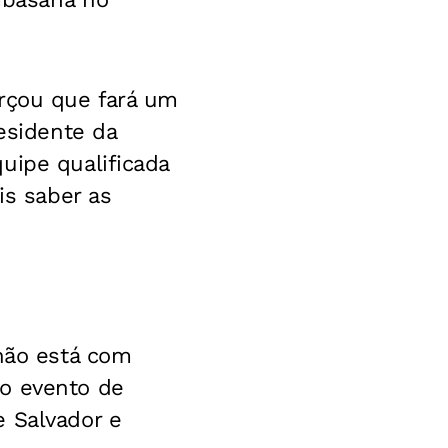
orçou que fará um
residente da
uipe qualificada
is saber as
 não está com
no evento de
e Salvador e