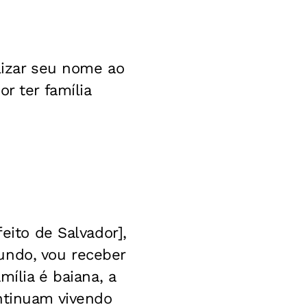
lizar seu nome ao
r ter família
eito de Salvador],
undo, vou receber
mília é baiana, a
ntinuam vivendo