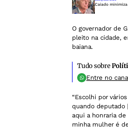
Caiado minimiza 
O governador de Go
pleito na cidade, 
baiana.
Tudo sobre
Polít
Entre no can
“Escolhi por vário
quando deputado [
aqui a honraria de 
minha mulher é de