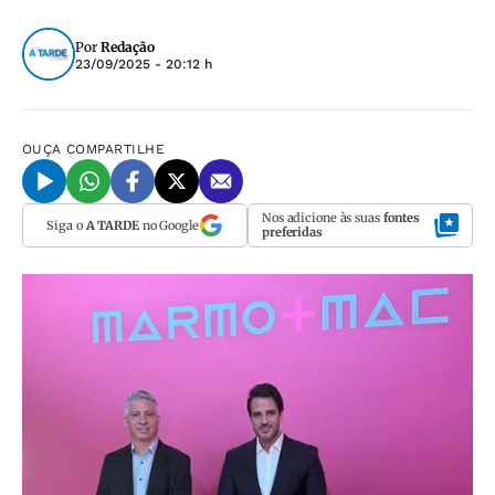
Por
Redação
23/09/2025 - 20:12 h
OUÇA
COMPARTILHE
Nos adicione às suas
fontes
Siga o
A TARDE
no Google
preferidas