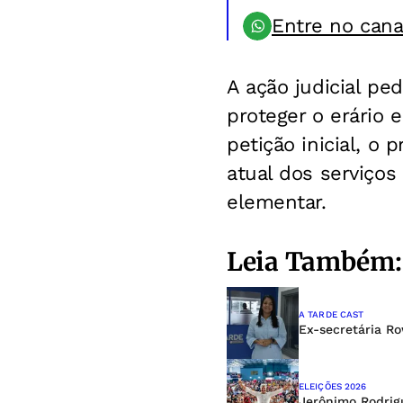
Entre no can
A ação judicial pe
proteger o erário 
petição inicial, o 
atual dos serviços 
elementar.
Leia Também:
A TARDE CAST
Ex-secretária Ro
ELEIÇÕES 2026
Jerônimo Rodrig