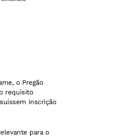
tame, o Pregão
o requisito
ssuíssem inscrição
relevante para o