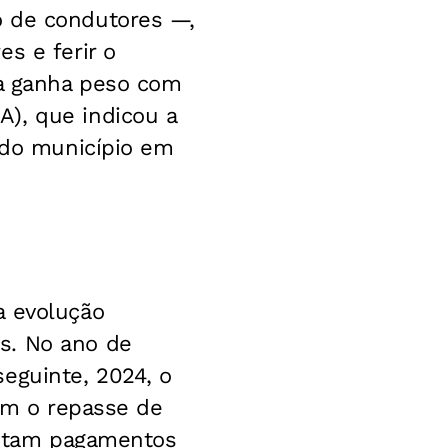
o de condutores —,
s e ferir o
ia ganha peso com
), que indicou a
a do município em
a evolução
s. No ano de
eguinte, 2024, o
com o repasse de
pontam pagamentos