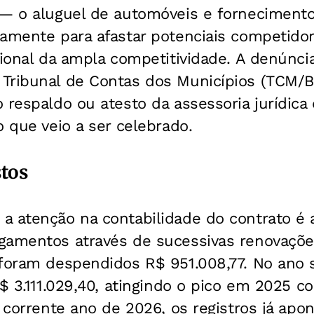
 — o aluguel de automóveis e forneciment
amente para afastar potenciais competidore
cional da ampla competitividade. A denúnc
Tribunal de Contas dos Municípios (TCM/BA
 respaldo ou atesto da assessoria jurídic
o que veio a ser celebrado.
stos
a atenção na contabilidade do contrato é 
gamentos através de sucessivas renovaçõe
foram despendidos R$ 951.008,77. No ano s
R$ 3.111.029,40, atingindo o pico em 2025 
o corrente ano de 2026, os registros já a