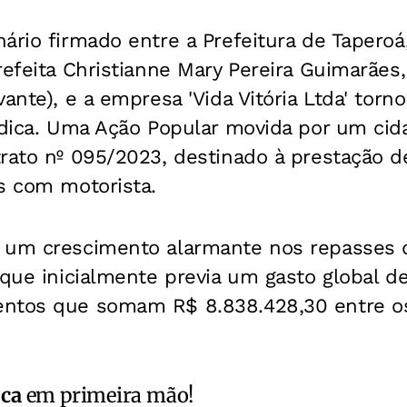
ário firmado entre a Prefeitura de Taperoá,
refeita Christianne Mary Pereira Guimarãe
vante), e a empresa 'Vida Vitória Ltda' tor
ídica. Uma Ação Popular movida por um cid
rato nº 095/2023, destinado à prestação d
s com motorista.
 um crescimento alarmante nos repasses 
 que inicialmente previa um gasto global d
ntos que somam R$ 8.838.428,30 entre os
ica
em primeira mão!