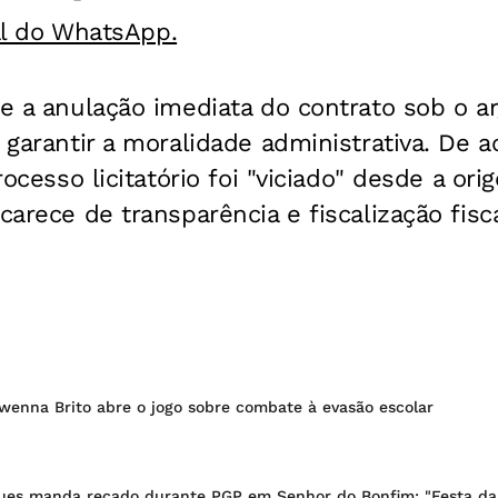
al do WhatsApp.
de a anulação imediata do contrato sob o 
e garantir a moralidade administrativa. De 
processo licitatório foi "viciado" desde a o
carece de transparência e fiscalização fisca
wenna Brito abre o jogo sobre combate à evasão escolar
ues manda recado durante PGP em Senhor do Bonfim: "Festa da