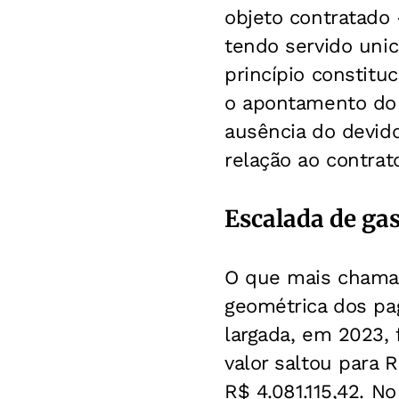
objeto contratado
tendo servido unic
princípio constitu
o apontamento do 
ausência do devido
relação ao contrat
Escalada de ga
O que mais chama 
geométrica dos pa
largada, em 2023, 
valor saltou para 
R$ 4.081.115,42. N