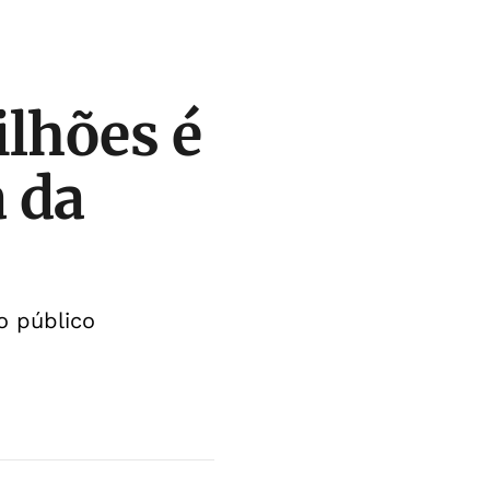
ilhões é
a da
o público