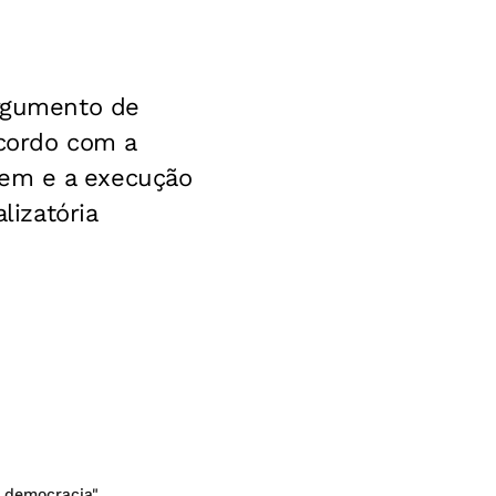
argumento de
acordo com a
rigem e a execução
lizatória
 democracia"