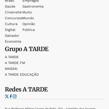
Brasil
Empregos
Saúde
Gastronomia
Cineinsite
Muito
Concursos
Mundo
Cultura
Opinião
Digital
Política
Salvador
Economia
Grupo
A TARDE
A TARDE
A TARDE FM
MASSA!
A TARDE EDUCAÇÃO
Redes
A TARDE
Rua Professor Milton Cayres de Brito, 204 - Caminho das Árvores,