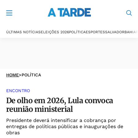
ÚLTIMAS NOTÍCIAS
ELEIÇÕES 2026
POLÍTICA
ESPORTES
SALVADOR
BAHIA
P
HOME
>
POLÍTICA
ENCONTRO
De olho em 2026, Lula convoca
reunião ministerial
Presidente deverá intensificar a cobrança por
entregas de políticas públicas e inaugurações de
obras