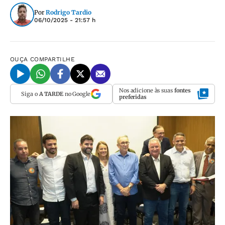
Por
Rodrigo Tardio
06/10/2025 - 21:57 h
OUÇA
COMPARTILHE
Nos adicione às suas
fontes
Siga o
A TARDE
no Google
preferidas