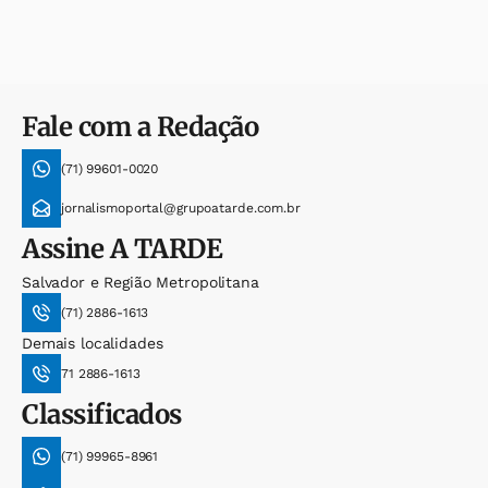
Fale com a Redação
(71) 99601-0020
jornalismoportal@grupoatarde.com.br
Assine
A TARDE
Salvador e Região Metropolitana
(71) 2886-1613
Demais localidades
71 2886-1613
Classificados
(71) 99965-8961