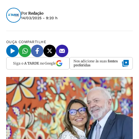
Por
Redação
14/03/2025 - 9:20 h
OUÇA
COMPARTILHE
Nos adicione às suas
fontes
Siga o
A TARDE
no Google
preferidas