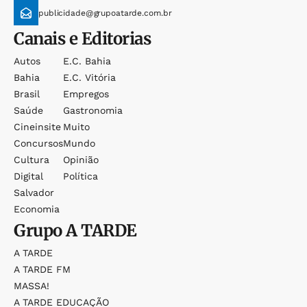
publicidade@grupoatarde.com.br
Canais e Editorias
Autos
E.c. Bahia
Bahia
E.c. Vitória
Brasil
Empregos
Saúde
Gastronomia
Cineinsite
Muito
Concursos
Mundo
Cultura
Opinião
Digital
Política
Salvador
Economia
Grupo
A TARDE
A TARDE
A TARDE FM
MASSA!
A TARDE EDUCAÇÃO