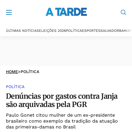
ÚLTIMAS NOTÍCIAS
ELEIÇÕES 2026
POLÍTICA
ESPORTES
SALVADOR
BAHIA
P
HOME
>
POLÍTICA
POLÍTICA
Denúncias por gastos contra Janja
são arquivadas pela PGR
Paulo Gonet citou mulher de um ex-presidente
brasileiro como exemplo da tradição da atuação
das primeiras-damas no Brasil