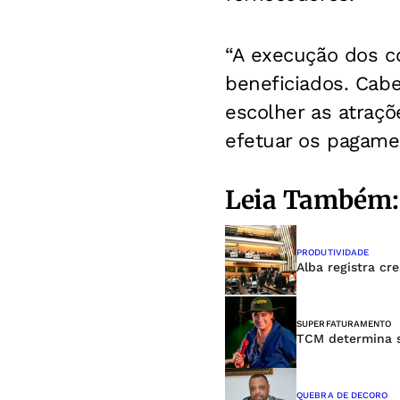
“A execução dos c
beneficiados. Cabe
escolher as atraçõ
efetuar os pagame
Leia Também:
PRODUTIVIDADE
Alba registra c
SUPERFATURAMENTO
TCM determina s
QUEBRA DE DECORO