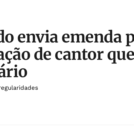
o envia emenda p
ação de cantor que 
ário
regularidades