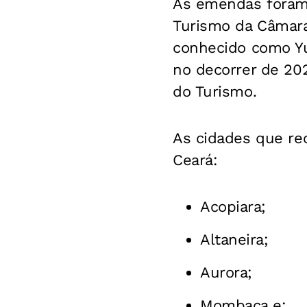
As emendas foram
Turismo da Câmara
conhecido como Yu
no decorrer de 202
do Turismo.
As cidades que re
Ceará:
Acopiara;
Altaneira;
Aurora;
Mombaça e;