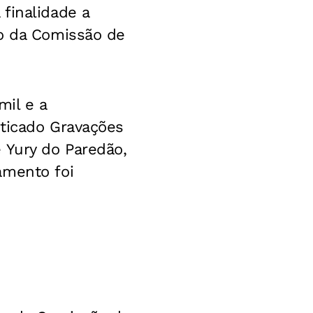
finalidade a
io da Comissão de
il e a
sticado Gravações
 Yury do Paredão,
amento foi