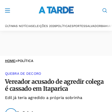
ÚLTIMAS NOTÍCIAS
ELEIÇÕES 2026
POLÍTICA
ESPORTES
SALVADOR
BAHIA
P
HOME
>
POLÍTICA
QUEBRA DE DECORO
Vereador acusado de agredir colega
é cassado em Itaparica
Edil já teria agredido a própria sobrinha