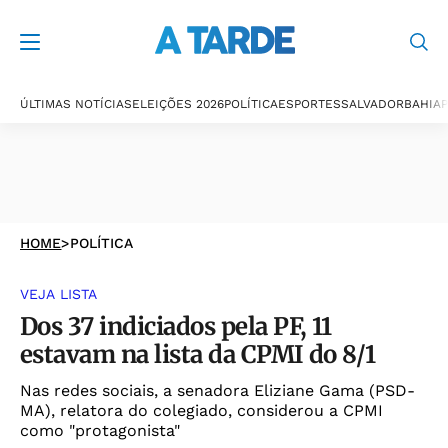
ÚLTIMAS NOTÍCIAS
ELEIÇÕES 2026
POLÍTICA
ESPORTES
SALVADOR
BAHIA
P
HOME
>
POLÍTICA
VEJA LISTA
Dos 37 indiciados pela PF, 11
estavam na lista da CPMI do 8/1
Nas redes sociais, a senadora Eliziane Gama (PSD-
MA), relatora do colegiado, considerou a CPMI
como "protagonista"