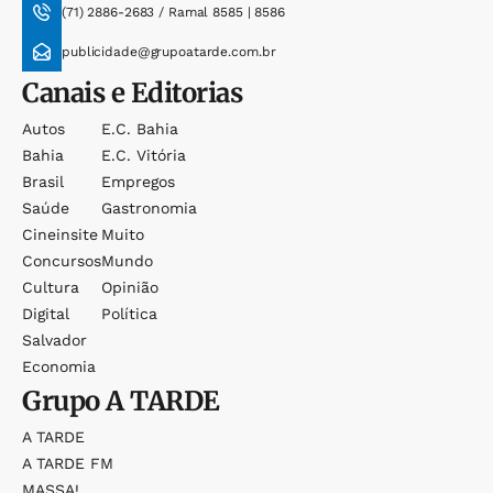
(71) 2886-2683 / Ramal 8585 | 8586
publicidade@grupoatarde.com.br
Canais e Editorias
Autos
E.c. Bahia
Bahia
E.c. Vitória
Brasil
Empregos
Saúde
Gastronomia
Cineinsite
Muito
Concursos
Mundo
Cultura
Opinião
Digital
Política
Salvador
Economia
Grupo
A TARDE
A TARDE
A TARDE FM
MASSA!