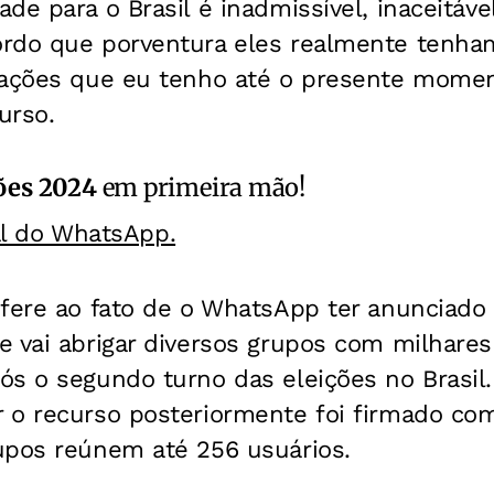
de para o Brasil é inadmissível, inaceitável
rdo que porventura eles realmente tenha
mações que eu tenho até o presente momen
urso.
ões 2024
em primeira mão!
al do WhatsApp.
efere ao fato de o WhatsApp ter anunciado
 vai abrigar diversos grupos com milhares 
ós o segundo turno das eleições no Brasi
 o recurso posteriormente foi firmado com
upos reúnem até 256 usuários.