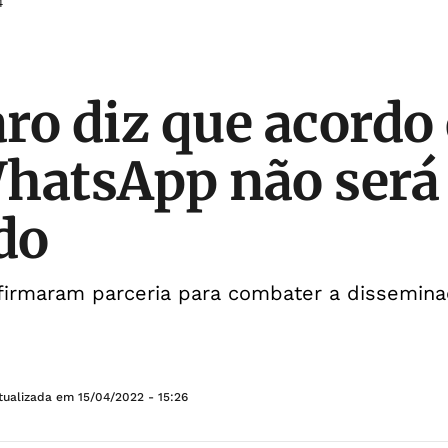
4
ro diz que acordo
hatsApp não será
do
 firmaram parceria para combater a dissemin
tualizada em
15/04/2022 - 15:26