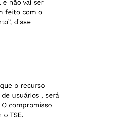
 e não vai ser
m feito com o
to”, disse
 que o recurso
de usuários , será
l. O compromisso
 o TSE.