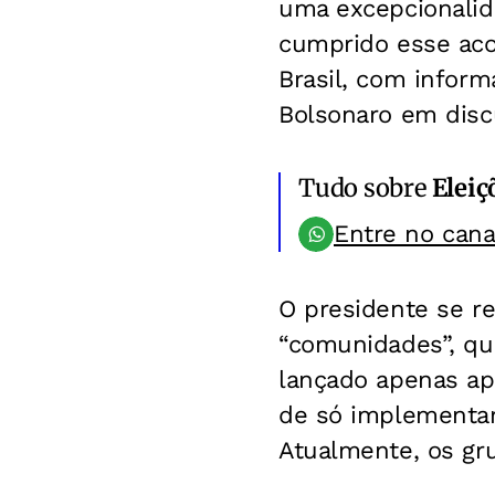
uma excepcionalida
cumprido esse aco
Brasil, com infor
Bolsonaro em disc
Tudo sobre
Eleiç
Entre no can
O presidente se r
“comunidades”, que
lançado apenas ap
de só implementar
Atualmente, os gr