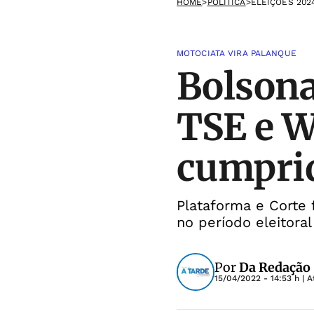
HOME
>
POLÍTICA
>
ELEIÇÕES 202
MOTOCIATA VIRA PALANQUE
Bolsona
TSE e W
cumpri
Plataforma e Corte
no período eleitoral
Por
Da Redação
15/04/2022 - 14:53 h
| A